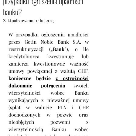
przypadku ogłoszenia upadłości
banku?
Zaktualizowano:
17 lut 2023
W przypadku ogłoszenia upadłości 
przez Getin Noble Bank S.A. w 
restrukturyzacji („
Bank
”), o ile 
kredytobiorca kwestionuje lub 
zamierza kwestionować ważność 
umowy powiązanej z walutą CHF, 
konieczne będzie 
z ostrożności
dokonanie potrącenia
 swoich 
wierzytelności wobec Banku 
wynikających z nieważnej umowy 
(spłat w walucie PLN i CHF 
dochodzonych w pozwie oraz 
nieobjętych pozwem) z 
wierzytelnością Banku wobec 