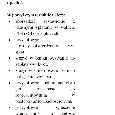
upadłości
.
W powyższym terminie należy
:
sporządzić zestawienie z 
własnymi spłatami w walucie 
PLN i CHF (np. plik . xls),
przygotować 
dowody/potwierdzenia ww. 
spłat,
złożyć w Banku wezwanie do 
zapłaty ww. kwot,
złożyć w Banku oświadczenie o 
potrąceniu ww. kwot,
przygotować pełnomocnictwo 
dla mecenasa do 
reprezentowania w 
postępowaniu upadłościowym,
przygotować zgłoszenie 
wierzytelności i zgłosić 