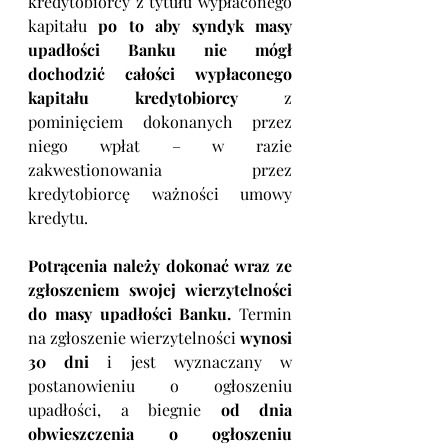
kredytobiorcy z tytułu wypłaconego 
kapitału 
po to aby syndyk masy 
upadłości Banku nie mógł 
dochodzić całości wypłaconego 
kapitału kredytobiorcy
 z 
pominięciem dokonanych przez 
niego wpłat – w razie 
zakwestionowania przez 
kredytobiorcę ważności umowy 
kredytu.
Potrącenia należy dokonać wraz ze 
zgłoszeniem swojej wierzytelności 
do masy upadłości Banku. 
Termin 
na zgłoszenie wierzytelności 
wynosi 
30 dni
 i jest wyznaczany w 
postanowieniu o ogłoszeniu 
upadłości, a biegnie 
od dnia 
obwieszczenia o ogłoszeniu 