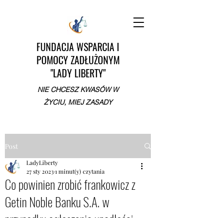
FUNDACJA WSPARCIA I
POMOCY ZADŁUŻONYM
"LADY LIBERTY"
NIE CHCESZ KWASÓW W
ŻYCIU, MIEJ ZASADY
Post
LadyLiberty
27 sty 2023
1 minut(y) czytania
Co powinien zrobić frankowicz z
Getin Noble Banku S.A. w