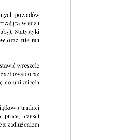
wnych powodów 
rczająca wiedza 
soby
). 
Statystyki 
ów 
oraz 
nie ma 
tawić wreszcie 
 zachowań oraz 
 do uniknięcia 
jątkowo trudnej 
 pracę, części 
 z zadłużeniem 