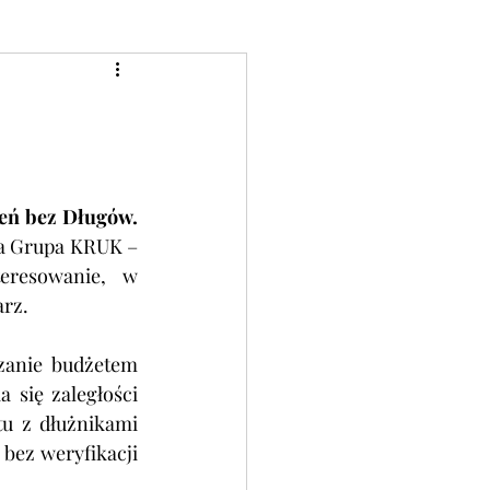
17 listopada 2021 roku obchodzony jest po raz trzynasty Ogólnopolski Dzień bez Długów. 
inicjatorem jego była Grupa KRUK – 
eresowanie, w 
rz. 
anie budżetem 
się zaległości 
u z dłużnikami 
bez weryfikacji 