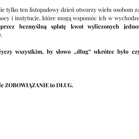
ie tylko ten listopadowy dzień otworzy wielu osobom z
przez bezmyślną spłatę kwot wyliczonych jednos
e
. 
życzy wszystkim, by słowo „dług” wkrótce było cz
żde ZOBOWIĄZANIE to DŁUG.