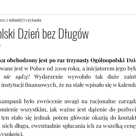
021
2 minut(y) czytania
olski Dzień bez Długów
1
wane jest w Polsce od 2009 roku, a 
 nie sądzę!
Wydarzenie wywołało tak duże zaint
instytucji finansowych, że na stałe wpisało się w kalenda
ampanii było zwrócenie uwagi na racjonalne zarządz
mienie wszystkim, jak ważne jest dążenie do pozbycia 
ten stało się jednak potem głównie
okazją do kontakt
nich długu, ewentualnie spłacania ich za wszelką cenę 
wysokości.