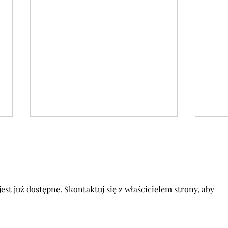
To już 5 lat...
st już dostępne. Skontaktuj się z właścicielem strony, aby
Dlacze