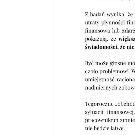
Z badań wynika, że 
utraty płynności fi
finansowa lub zdarz
pokazują, że 
większ
świadomości, że nie
Być może głośne mów
czoło problemowi. W
umiejętność racjona
nadmiernych zobowią
Tegoroczne „obchody”
sytuacji finansowe
pracownikom zmniejs
nie będzie łatwe.