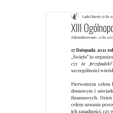
LadyLiberty
17 lis 2
XIII Ogólnop
Zaktualizowano:
22 lis 202
„Święto” to o
rganizo
czy to przypadek?
szczególności wśród 
Pierwotnym celem k
domowym i 
uświado
finansowych. Dzień 
celem uznania przez 
ich zasadności, czy 