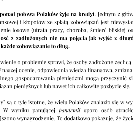
ponad połowa Polaków żyje na kredyt
. Jednym z głó
nansowej i kłopotów ze spłatą zobowiązań jest niewysta
enie losowe (
utrata pracy, choroba, śmierć bliskiej o
ość z zadłużonych nie ma pojęcia jak wyjść z dług
 każde zobowiązanie to dług. 
ienie o problemie sprawi, że osoby zadłużone zechcą s
 naszej ocenie, odpowiednia wiedza finansowa, zmiana
lnego gospodarowania pieniędzmi mogą przyczynić się
zań pieniężnych lub nawet ich całkowite pozbycie się.
 są o tyle istotne, że wielu Polaków znalazło się w wy
j. W wyniku panującej 
pandemii 
sporo osób straciło
zono wynagrodzenie. To dodatkowo pokazuje, że życie