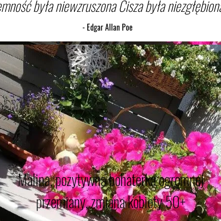
mność była niewzruszona Cisza była niezgłębiona
- Edgar Allan Poe
Malina, pozytywna bohaterka ogromnej
przemiany, zmiana kobiety 50+