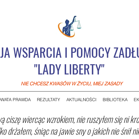
JA WSPARCIA I POMOCY ZAD
"LADY LIBERTY"
NIE CHCESZ KWASÓW W ŻYCIU, MIEJ ZASADY
WATA PRAWDA
REZULTATY
AKTUALNOŚCI
BIBLIOTEKA
EK
ą ciszę wiercąc wzrokiem, nie ruszyłem się ni kr
ko drżałem, śniąc na jawie sny o jakich nie śnił nik