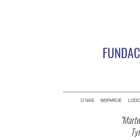
FUNDAC
O NAS
WSPARCIE
LODO
"Martw
Tyl