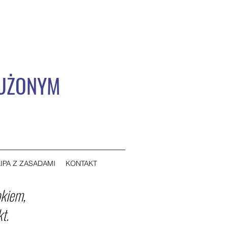
ŁUŻONYM
IPA Z ZASADAMI
KONTAKT
okiem,
t.