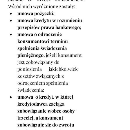
Wśród nich wyróżnione zostały:
umowa pożyczki;
umowa kredytu w rozumieniu 
przepisów prawa bankowego;
umowa o odroczenie 
konsumentowi terminu 
spełnienia świadczenia 
pieniężnego, 
jeżeli konsument 
jest zobowiązany do 
poniesienia      jakichkolwiek 
kosztów związanych z 
odroczeniem spełnienia 
świadczenia;
umowa  o kredyt, w której 
kredytodawca zaciąga 
zobowiązanie wobec osoby 
trzeciej, a konsument 
zobowiązuje się do zwrotu 