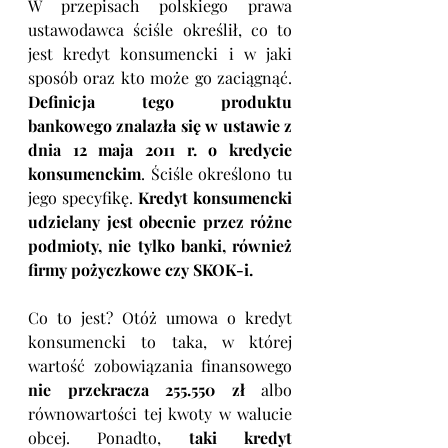
W przepisach polskiego prawa 
ustawodawca ściśle określił, co to 
jest kredyt konsumencki i w jaki 
sposób oraz kto może go zaciągnąć. 
Definicja tego produktu 
bankowego znalazła się w ustawie z 
dnia 12 maja 2011 r. o kredycie 
konsumenckim
. Ściśle określono tu 
jego specyfikę. 
Kredyt konsumencki 
udzielany jest obecnie przez różne 
podmioty, nie tylko banki, również 
firmy pożyczkowe czy SKOK-i.
Co to jest? Otóż umowa o kredyt 
konsumencki to taka, w której 
wartość zobowiązania finansowego 
nie przekracza 255.550 zł
 albo 
równowartości tej kwoty w walucie 
obcej. Ponadto, 
taki kredyt 