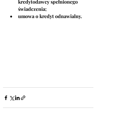
kredytodawcy spełnionego      
świadczenia;
umowa o kredyt odnawialny.
Ostatnie posty
Zobacz wszystkie